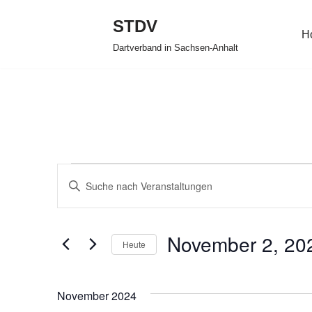
STDV
H
Zum
Dartverband in Sachsen-Anhalt
Inhalt
springen
Veranstaltungen
Bitte
Suche
Schlüsselwort
eingeben.
und
November 2, 20
Suche
Heute
Ansichten,
nach
Datum
Veranstaltungen
Navigation
wählen.
November 2024
Schlüsselwort.