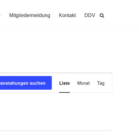
Mitgliedermeldung
Kontakt
DDV
Veranstaltung
ranstaltungen suchen
Liste
Monat
Tag
Ansichten-
Navigation