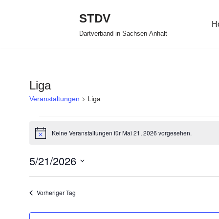
STDV
H
Zum
Dartverband in Sachsen-Anhalt
Inhalt
springen
Liga
Veranstaltungen
Liga
Keine Veranstaltungen für Mai 21, 2026 vorgesehen.
Hinweis
5/21/2026
Datum
wählen.
Vorheriger Tag