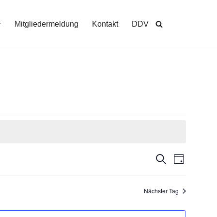
Mitgliedermeldung
Kontakt
DDV
Veransta
Suche
Veran
Tag
Suche
Ansic
Nächster Tag
und
Navig
Ansichte