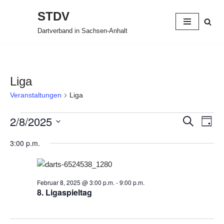
STDV
Zum
Dartverband in Sachsen-Anhalt
Inhalt
springen
Liga
Veranstaltungen
Liga
2/8/2025
Verans
Ver
Suche
Tag
Datum
Ans
Suche
3:00 p.m.
wählen.
Nav
und
Ansich
Februar 8, 2025 @ 3:00 p.m.
-
9:00 p.m.
8. Ligaspieltag
Naviga