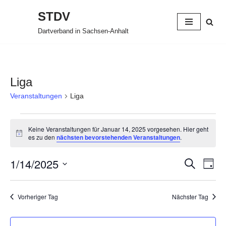
STDV
Zum
Dartverband in Sachsen-Anhalt
Inhalt
springen
Liga
Veranstaltungen
Liga
Keine Veranstaltungen für Januar 14, 2025 vorgesehen. Hier geht
Hinweis
es zu den
nächsten bevorstehenden Veranstaltungen
.
1/14/2025
Verans
Ver
Suche
Tag
Datum
Ans
Suche
wählen.
Nav
Vorheriger Tag
Nächster Tag
und
Ansich