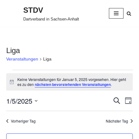
STDV
Zum
Dartverband in Sachsen-Anhalt
Inhalt
springen
Liga
Veranstaltungen
Liga
Keine Veranstaltungen für Januar 5, 2025 vorgesehen. Hier geht
Hinweis
es zu den
nächsten bevorstehenden Veranstaltungen
.
1/5/2025
Verans
Ver
Suche
Tag
Datum
Ans
Suche
wählen.
Nav
Vorheriger Tag
Nächster Tag
und
Ansich