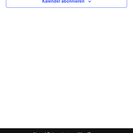
Kalender abonnieren
Naviga