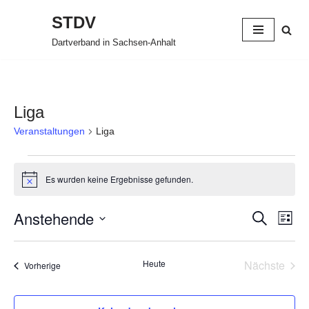
STDV
Zum
Dartverband in Sachsen-Anhalt
Inhalt
springen
Liga
Veranstaltungen
Liga
Es wurden keine Ergebnisse gefunden.
Hinweis
Anstehende
Verans
Ver
Suche
Liste
Datum
Ans
Suche
wählen.
Nav
Heute
Nächste
Veranstaltungen
und
Vorherige
Veransta
Ansich